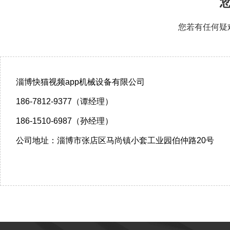
您
您若有任何疑难
淄博快猫视频app机械设备有限公司
186-7812-9377（谭经理）
186-1510-6987（孙经理）
公司地址：淄博市张店区马尚镇小套工业园伯仲路20号